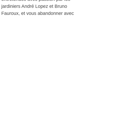
jardiniers André Lopez et Bruno
Fauroux, et vous abandonner avec
délice au concert vocal « Les voix
animées » et son spectacle « Le jardin
des saveurs ».
AI, le 02 juin 2012
Plus d'infos:
Service Pôle Arts Plastiques Six Fours
Autres photos: