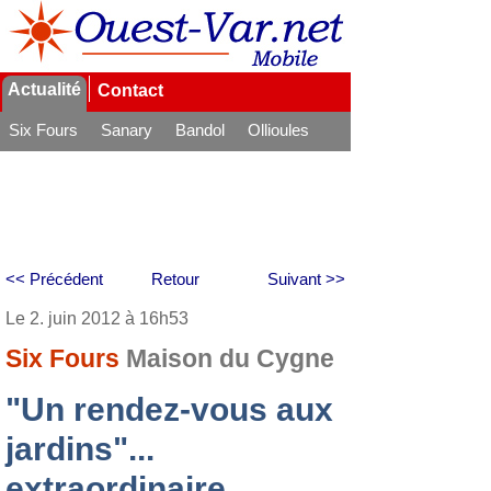
Actualité
Contact
Six Fours
Sanary
Bandol
Ollioules
La Seyne
<< Précédent
Retour
Suivant >>
Le 2. juin 2012 à 16h53
Six Fours
Maison du Cygne
"Un rendez-vous aux
jardins"...
extraordinaire