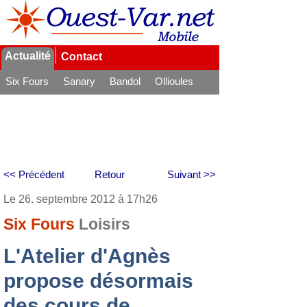
Actualité
Contact
Six Fours
Sanary
Bandol
Ollioules
La Seyne
<< Précédent
Retour
Suivant >>
Le 26. septembre 2012 à 17h26
Six Fours
Loisirs
L'Atelier d'Agnès
propose désormais
des cours de