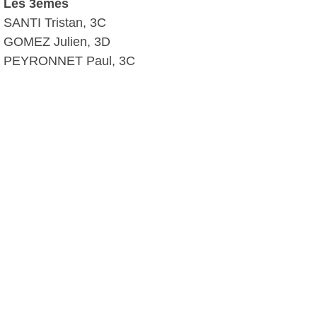
Les 3èmes
SANTI Tristan, 3C
GOMEZ Julien, 3D
PEYRONNET Paul, 3C
RAMU Hugo, 3D
A.I, le 08 octobre 2015
Plus d'infos:
Collège Font de Fillol
Autres photos: