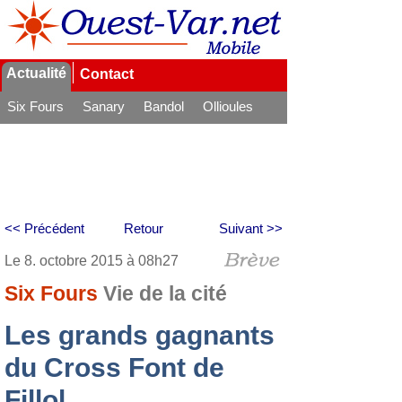
Actualité
Contact
Six Fours
Sanary
Bandol
Ollioules
La Seyne
<< Précédent
Retour
Suivant >>
Le 8. octobre 2015 à 08h27
Six Fours
Vie de la cité
Les grands gagnants
du Cross Font de
Fillol