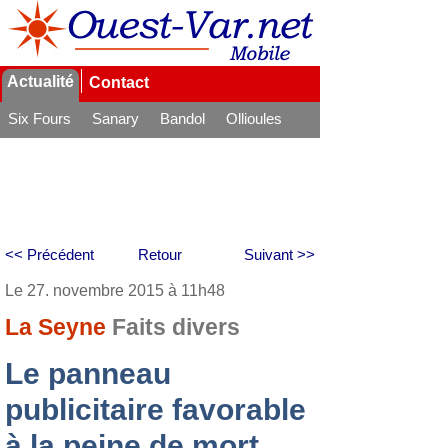
Actualité
Contact
Six Fours
Sanary
Bandol
Ollioules
La Seyne
<< Précédent
Retour
Suivant >>
Le 27. novembre 2015 à 11h48
La Seyne
Faits divers
Le panneau
publicitaire favorable
à la peine de mort