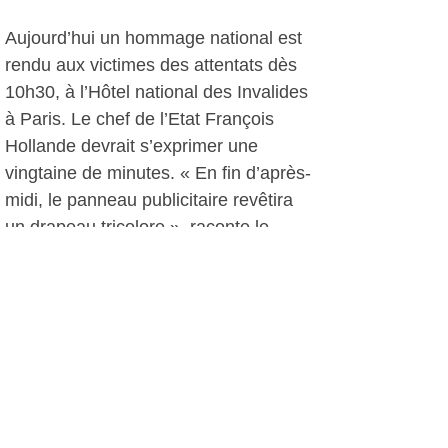
Aujourd’hui un hommage national est
rendu aux victimes des attentats dès
10h30, à l’Hôtel national des Invalides
à Paris. Le chef de l’Etat François
Hollande devrait s’exprimer une
vingtaine de minutes. « En fin d’après-
midi, le panneau publicitaire revêtira
un drapeau tricolore », raconte le
patron de l’entreprise. Michel-Ange
Flori mobilisera cette fois l’outil de
communication pour s’associer à l’élan
de solidarité et d’union nationale. Une
position qui fera certainement
davantage l’unanimité.
, le 27 novembre 2015