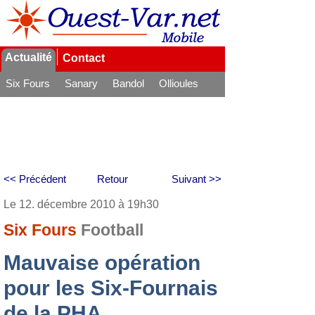
Actualité
Contact
Six Fours
Sanary
Bandol
Ollioules
La Seyne
<< Précédent
Retour
Suivant >>
Le 12. décembre 2010 à 19h30
Six Fours
Football
Mauvaise opération
pour les Six-Fournais
de la PHA