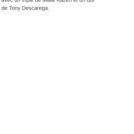
avec un triplé de Malik Kazeri et un but
de Tony Descarega.
La semaine prochaine les hommes
entraînés par Philippe Mariani
recevront Toulon le Las 2, et pourront
poursuivre sur cette voie avec l'objectif
de monter. C'est bien parti avec une
place dans le trio de tête?
D. D., le 20 novembre 2011
Plus d'infos:
Football Club Six-Fours Le Brusc
Autres photos: