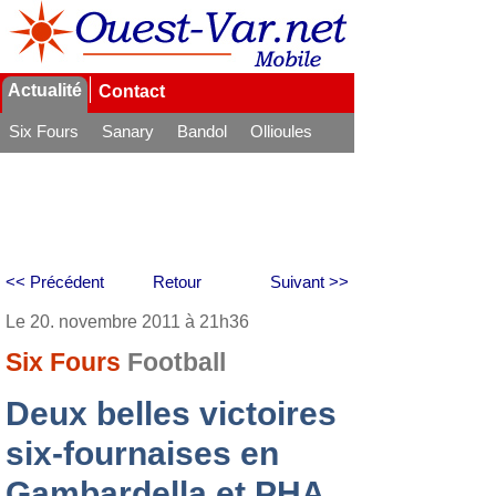
Actualité
Contact
Six Fours
Sanary
Bandol
Ollioules
La Seyne
<< Précédent
Retour
Suivant >>
Le 20. novembre 2011 à 21h36
Six Fours
Football
Deux belles victoires
six-fournaises en
Gambardella et PHA