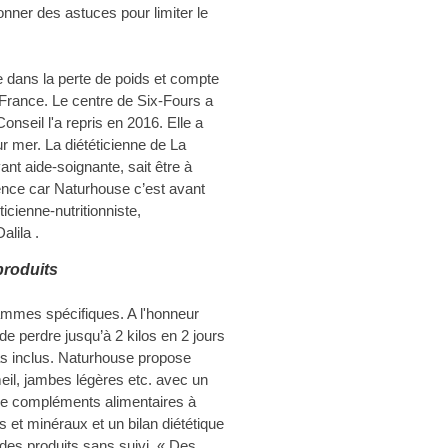
nner des astuces pour limiter le
 dans la perte de poids et compte
France. Le centre de Six-Fours a
onseil l'a repris en 2016. Elle a
r mer. La diététicienne de La
nt aide-soignante, sait être à
érence car Naturhouse c’est avant
icienne-nutritionniste,
alila .
produits
ammes spécifiques. A l'honneur
e perdre jusqu’à 2 kilos en 2 jours
as inclus. Naturhouse propose
eil, jambes légères etc. avec un
 de compléments alimentaires à
s et minéraux et un bilan diététique
r des produits sans suivi. « Des