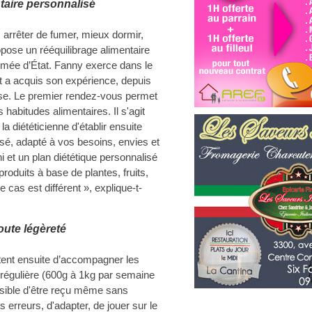
taire personnalisé
 arrêter de fumer, mieux dormir,
opose un rééquilibrage alimentaire
lômée d’État. Fanny exerce dans le
t a acquis son expérience, depuis
se. Le premier rendez-vous permet
s habitudes alimentaires. Il s'agit
 la diététicienne d'établir ensuite
sé, adapté à vos besoins, envies et
ini et un plan diététique personnalisé
produits à base de plantes, fruits,
cas est différent », explique-t-
toute légèreté
ent ensuite d’accompagner les
t régulière (600g à 1kg par semaine
ssible d'être reçu même sans
 erreurs, d'adapter, de jouer sur le