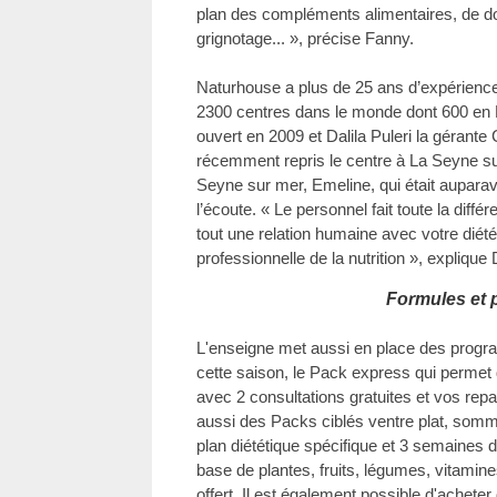
plan des compléments alimentaires, de do
grignotage... », précise Fanny.
Naturhouse a plus de 25 ans d’expérience
2300 centres dans le monde dont 600 en 
ouvert en 2009 et Dalila Puleri la gérante C
récemment repris le centre à La Seyne su
Seyne sur mer, Emeline, qui était auparava
l’écoute. « Le personnel fait toute la diff
tout une relation humaine avec votre diétét
professionnelle de la nutrition », explique D
Formules et 
L'enseigne met aussi en place des progr
cette saison, le Pack express qui permet d
avec 2 consultations gratuites et vos rep
aussi des Packs ciblés ventre plat, somm
plan diététique spécifique et 3 semaines
base de plantes, fruits, légumes, vitamine
offert. Il est également possible d'achete