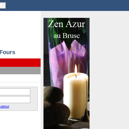
K
 Fours
sateur