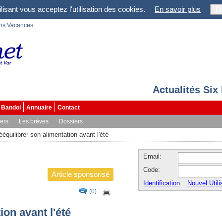
lisant vous acceptez l'utilisation des cookies.
En savoir plus
O
ons Vacances
Actualités Six
Bandol
Annuaire
Contact
vers
Les brèves
Dossiers
ééquilibrer son alimentation avant l'été
Email:
Code:
Article sponsorisé
Identification
Nouvel Utili
(0)
ion avant l'été