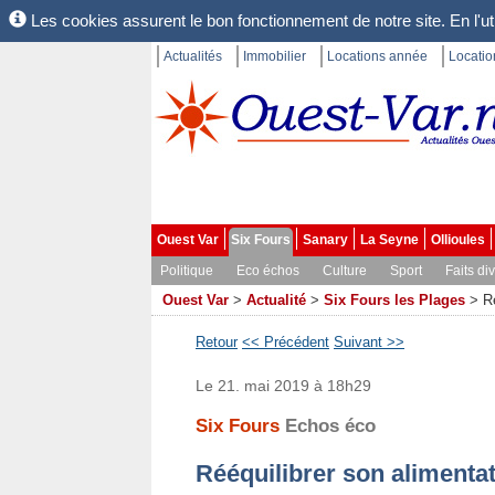
Les cookies assurent le bon fonctionnement de notre site. En l'uti
Actualités
Immobilier
Locations année
Locati
Ouest Var
Six Fours
Sanary
La Seyne
Ollioules
Politique
Eco échos
Culture
Sport
Faits di
Ouest Var
>
Actualité
>
Six Fours les Plages
>
R
Retour
<< Précédent
Suivant >>
Le 21. mai 2019 à 18h29
Six Fours
Echos éco
Rééquilibrer son alimentat