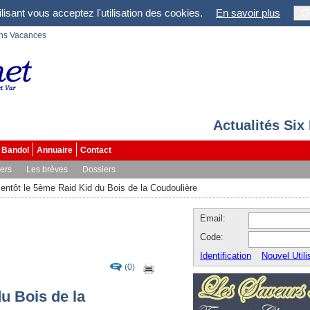
lisant vous acceptez l'utilisation des cookies.
En savoir plus
O
ons Vacances
Actualités Six
Bandol
Annuaire
Contact
vers
Les brèves
Dossiers
ientôt le 5ème Raid Kid du Bois de la Coudoulière
Email:
Code:
Identification
Nouvel Utili
(0)
u Bois de la