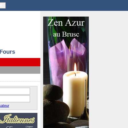
K
 Fours
sateur