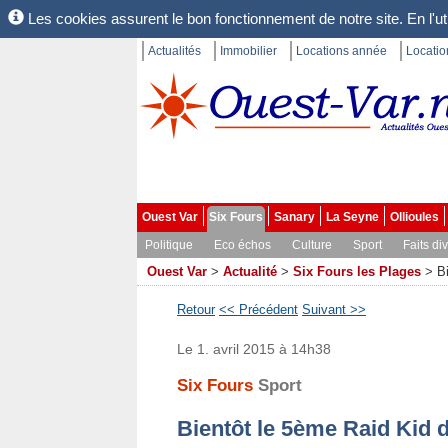
Les cookies assurent le bon fonctionnement de notre site. En l'uti
Actualités
Immobilier
Locations année
Locati
Ouest Var
Six Fours
Sanary
La Seyne
Ollioules
Politique
Eco échos
Culture
Sport
Faits di
Ouest Var
>
Actualité
>
Six Fours les Plages
>
B
Retour
<< Précédent
Suivant >>
Le 1. avril 2015 à 14h38
Six Fours
Sport
Bientôt le 5ème Raid Kid d