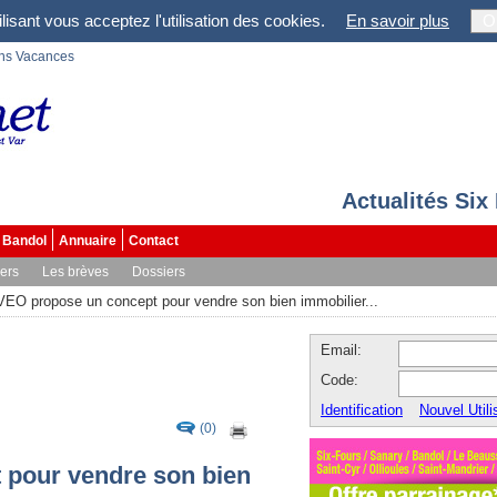
lisant vous acceptez l'utilisation des cookies.
En savoir plus
O
ons Vacances
Actualités Six
Bandol
Annuaire
Contact
vers
Les brèves
Dossiers
VEO propose un concept pour vendre son bien immobilier...
Email:
Code:
Identification
Nouvel Utili
(0)
 pour vendre son bien