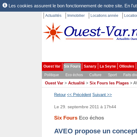
Les cookies assurent le bon fonctionnement de notre site. En l'uti
Actualités
Immobilier
Locations année
Locati
Ouest Var
Six Fours
Sanary
La Seyne
Ollioules
Politique
Eco échos
Culture
Sport
Faits di
Ouest Var
>
Actualité
>
Six Fours les Plages
>
A
Retour
<< Précédent
Suivant >>
Le 29. septembre 2011 à 17h44
Six Fours
Eco échos
AVEO propose un concept