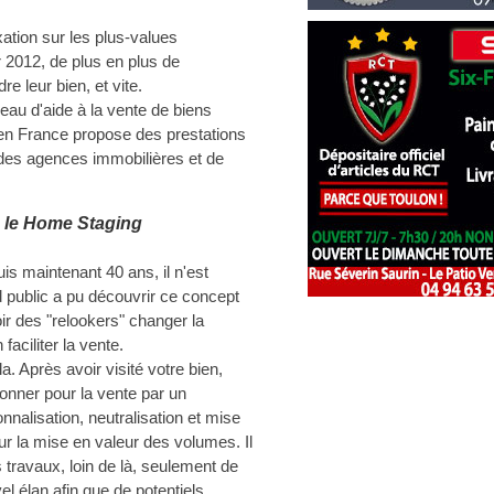
xation sur les plus-values
r 2012, de plus en plus de
e leur bien, et vite.
eau d'aide à la vente de biens
en France propose des prestations
 des agences immobilières et de
 le Home Staging
s maintenant 40 ans, il n'est
d public a pu découvrir ce concept
oir des "relookers" changer la
faciliter la vente.
 Après avoir visité votre bien,
ionner pour la vente par un
alisation, neutralisation et mise
la mise en valeur des volumes. Il
s travaux, loin de là, seulement de
l élan afin que de potentiels