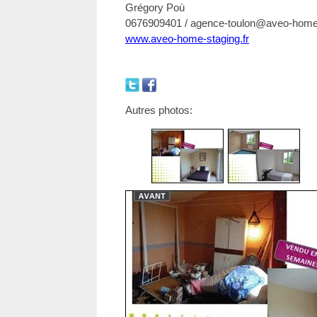
Grégory Poù
0676909401 / agence-toulon@aveo-home-
www.aveo-home-staging.fr
Autres photos: