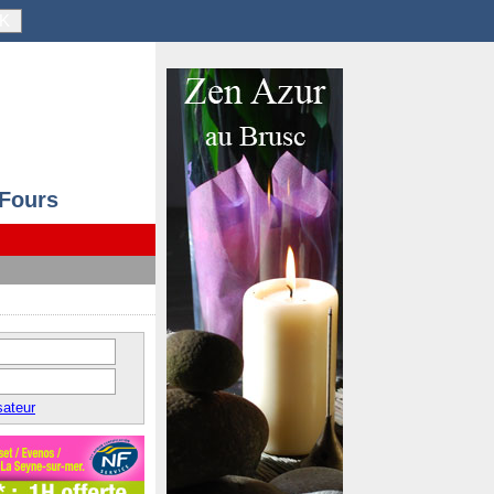
K
 Fours
sateur