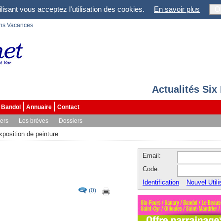
lisant vous acceptez l'utilisation des cookies.
En savoir plus
O
ons Vacances
Actualités Six
Bandol
Annuaire
Contact
vers
Les brèves
Dossiers
xposition de peinture
Email:
Code:
Identification
Nouvel Utili
(0)