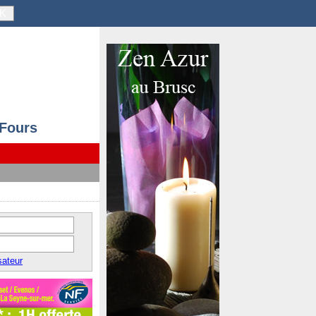
K
 Fours
sateur