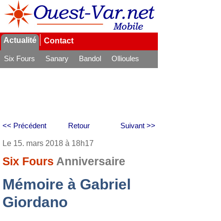
Actualité
Contact
Six Fours
Sanary
Bandol
Ollioules
La Seyne
<< Précédent
Retour
Suivant >>
Le 15. mars 2018 à 18h17
Six Fours
Anniversaire
Mémoire à Gabriel
Giordano