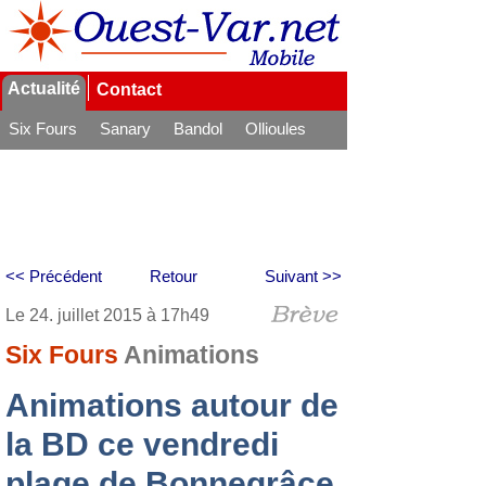
Actualité
Contact
Six Fours
Sanary
Bandol
Ollioules
La Seyne
<< Précédent
Retour
Suivant >>
Le 24. juillet 2015 à 17h49
Six Fours
Animations
Animations autour de
la BD ce vendredi
plage de Bonnegrâce