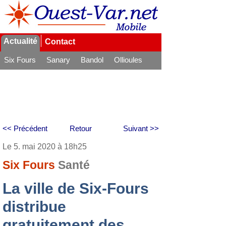
Actualité
Contact
Six Fours
Sanary
Bandol
Ollioules
La Seyne
<< Précédent
Retour
Suivant >>
Le 5. mai 2020 à 18h25
Six Fours
Santé
La ville de Six-Fours
distribue
gratuitement des