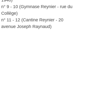
1940)
n° 9 - 10 (Gymnase Reynier - rue du
Collège)
n° 11 - 12 (Cantine Reynier - 20
avenue Joseph Raynaud)
> Avenue du Lycée de la Coudoulière
(face au Palais des sports de la
Coudoulière)
Pour cette distribution seuls sont
concernés les six-fournais inscrits
dans les bureaux électoraux suivants :
n° 27 - 28 - 29 - 30 - 31 - 32 (Palais
des sports de la Coudoulière - 741 rue
Curet Bas)
Pour les personnes qui ne peuvent