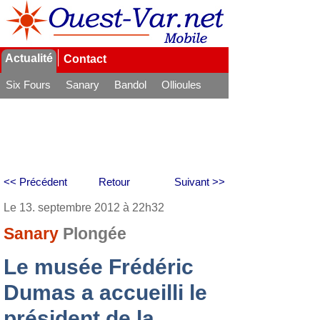
Actualité
Contact
Six Fours
Sanary
Bandol
Ollioules
La Seyne
<< Précédent
Retour
Suivant >>
Le 13. septembre 2012 à 22h32
Sanary
Plongée
Le musée Frédéric
Dumas a accueilli le
président de la