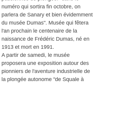
numéro qui sortira fin octobre, on
parlera de Sanary et bien évidemment
du musée Dumas". Musée qui fêtera
l'an prochain le centenaire de la
naissance de Frédéric Dumas, né en
1913 et mort en 1991.
A partir de samedi, le musée
proposera une exposition autour des
pionniers de l'aventure industrielle de
la plongée autonome "de Squale à
SMR". La Tour Romane avec Jason
Sub Archeo mettra en lumière
"l'archéologie sous-marine, de la
Provence à Sanary".
D.D, le 13 septembre 2012