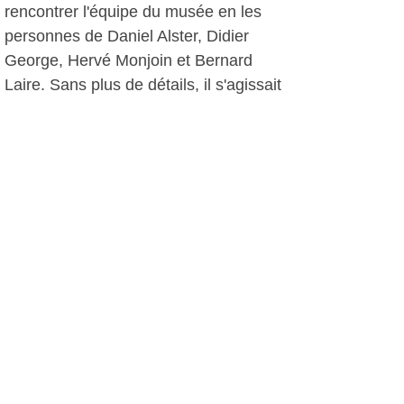
rencontrer l'équipe du musée en les
personnes de Daniel Alster, Didier
George, Hervé Monjoin et Bernard
Laire. Sans plus de détails, il s'agissait
de discuter d'un projet de film encore
en phase préparatoire. Car comme
nous le rappelait le président: "l'objectif
du musée est d'aller de l'avant,
rencontrer, mettre nos ressources à
disposition". D'ailleurs dernièrement il
a accueilli avec Gérard Loridon le
président de la cinémathèque de la
Corse, JP Mattéi.
Le musée va de l'avant et aura tout
loisir de présenter son bilan d'activités
et ses projets le 16 mars à 17h30 lors
de son assemblée générale.