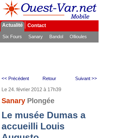
Actualité
Contact
Six Fours
Sanary
Bandol
Ollioules
La Seyne
<< Précédent
Retour
Suivant >>
Le 24. février 2012 à 17h39
Sanary
Plongée
Le musée Dumas a
accueilli Louis
Augusto