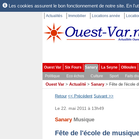
Les cookies assurent le bon fonctionnement de notre site. En l'uti
Actualités
Immobilier
Locations année
Locati
Ouest Var
Six Fours
Sanary
La Seyne
Ollioules
Politique
Eco échos
Culture
Sport
Faits di
Ouest Var
>
Actualité
>
Sanary
>
Fête de l'école
Retour
<< Précédent
Suivant >>
Le 22. mai 2011 à 13h49
Sanary
Musique
Fête de l'école de musiqu