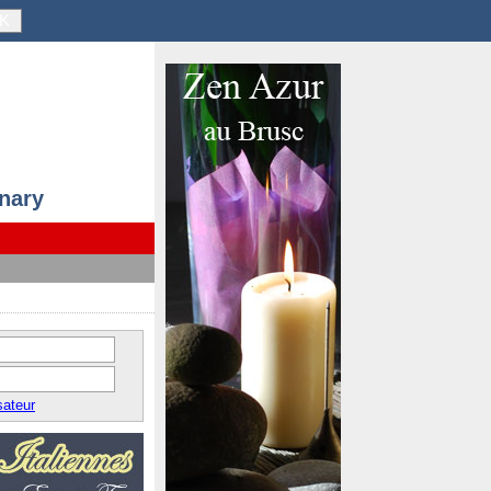
K
anary
sateur