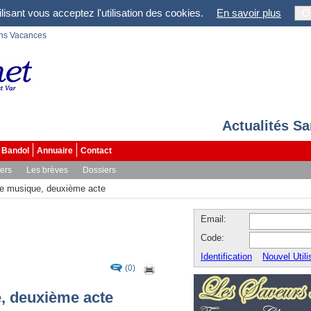
lisant vous acceptez l'utilisation des cookies.
En savoir plus
O
ons Vacances
Actualités S
Bandol
Annuaire
Contact
vers
Les brèves
Dossiers
 de musique, deuxième acte
Email:
Code:
Identification
Nouvel Utili
(0)
e, deuxième acte