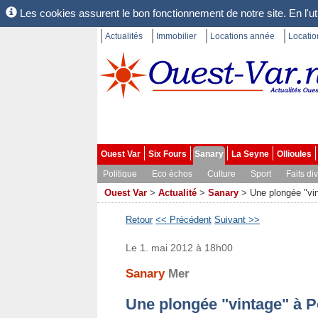
Les cookies assurent le bon fonctionnement de notre site. En l'uti
Actualités
Immobilier
Locations année
Locati
Ouest Var
Six Fours
Sanary
La Seyne
Ollioules
Politique
Eco échos
Culture
Sport
Faits di
Ouest Var
>
Actualité
>
Sanary
>
Une plongée "vin
Retour
<< Précédent
Suivant >>
Le 1. mai 2012 à 18h00
Sanary
Mer
Une plongée "vintage" à P