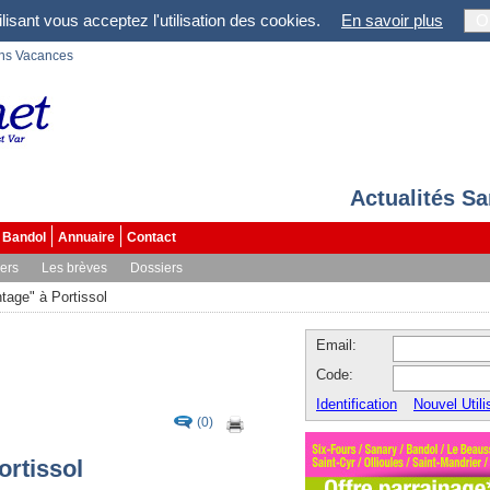
lisant vous acceptez l'utilisation des cookies.
En savoir plus
O
ons Vacances
Actualités S
Bandol
Annuaire
Contact
vers
Les brèves
Dossiers
tage" à Portissol
Email:
Code:
Identification
Nouvel Utili
(0)
ortissol