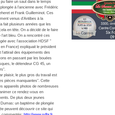
a pu faire un saut dans le temps
plongée à l'ancienne avec Frédéric
heret et Frank Guilleminot. Ces
ement venus d'Antibes à la
fait plusieurs années que les
ela en tête. On a décidé de le faire
 l'art bleu. On a rencontré ces
ongée avec l'association HDSF "
n France) expliquait le président
 l'attirail des équipements des
sons en passant par les bouées
ques, le détendeur CG 45, un
s".
r plaisir, le plus gros du travail est
 les pièces manquantes". Cette
 les appareils photos de nombreuses
'animer ce rendez-vous en
ements. De plus deux jeunes
e Dumas: un baptème de plongée
ée peuvent découvrir ce site qui
ns commentés:
http://www.sdhr.fr