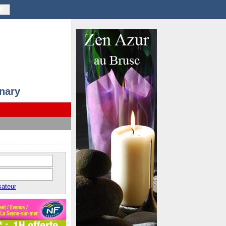
K
anary
sateur