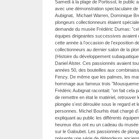
Samedi à la plage de Portissol, le public 
avec une démonstration spectaculaire de 
Aubignat, Michael Warren, Dominique Bre
plongeurs collectionneurs étaient spécial
demande du musée Frédéric Dumas: "cela 
équipes dirigeantes successives avaient c
cette année à l'occasion de l'exposition de
collectionneurs au dernier salon de la pl
(Histoire du développement subaquatique e
Daniel Alster. Ces passionnés avaient tout
années 50, des bouteilles aux combinais
Fenzy. De même que les palmes, les mas
hommage aux fameux trois "Mousquemer
Frédéric Aubignat racontait: "on fait cela pa
de remettre en état le matériel, retrouver
plongée s'est déroulée sous le regard et
personnes. Michel Bourhis était chargé d
expliquant au public les différents équip
heureux élus ont eu un cadeau du musé
sur le Galoubet. Les passionnés de plong
présente une série de détendeurs ancie