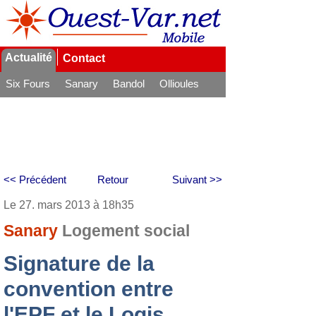
Actualité
Contact
Six Fours
Sanary
Bandol
Ollioules
La Seyne
<< Précédent
Retour
Suivant >>
Le 27. mars 2013 à 18h35
Sanary
Logement social
Signature de la
convention entre
l'EPF et le Logis