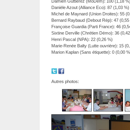
Damien Guttierez (MoDem): 100 (1,18 %
Danièle Azout (Alliance Eco): 87 (1,03 %)
Michel de Maynard (Union Droites): 55 (0
Bernard Raybaud (Debout Rép): 47 (0,55
Françoise Guardia (Parti France): 46 (0,
Sixtine Derville (Chrétien Démo): 36 (0,4
Henri Pascal (NPA): 22 (0,26 %)
Marie-Renée Balty (Lutte ouvrière): 15 (0
Marion Kaplan (Sans étiquette): 0 (0,00 %
Autres photos: