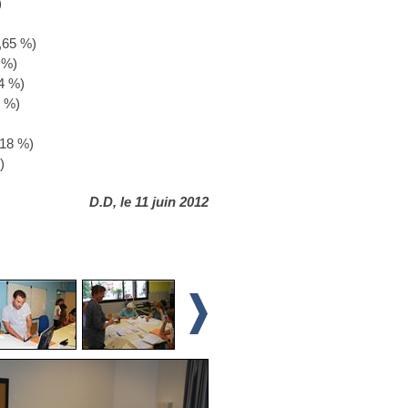
)
,65 %)
 %)
54 %)
2 %)
,18 %)
)
D.D, le 11 juin 2012