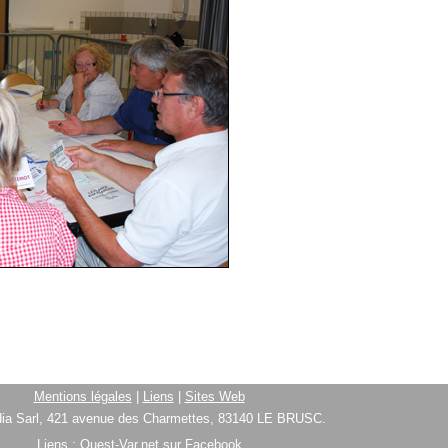
Mentions légales
|
Liens
|
Sites Web
ia Sarl, 421 avenue des Charmettes, 83140 LE BRUSC.
Liens :
Ouest-Var.net sur Facebook