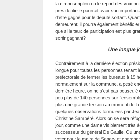
la circonscription où le report des voix po
présidentielle pourrait avoir son importanc
d'être gagné pour le député sortant. Quant
demeurent: il pourra également bénéficier
que si le taux de participation est plus gra
sortir gagnant?
Une longue jo
Contrairement à la dernière élection présid
longue pour toutes les personnes tenant l
préfectorale de fermer les bureaux à 19 
normalement sur la commune, a pesé encor
dernière heure, on ne s'est pas bousculé 
peu plus de 140 personnes sur l'ensemble 
plus une grande tension au moment de la 
quelques observations formulées par Jea
Christine Sampéré. Alors on se sera réfug
jour, comme une dame visiblement très âg
successeur du général De Gaulle. Ou une 
voter pour le maire de Sanary et cherchan