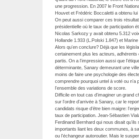
une progression. En 2007 le Front Nationa
Houvet et Frédéric Boccaletti a obtenu lui
On peut aussi comparer ces trois résultats
présidentielle où le taux de participation é
Nicolas Sarkozy y avait obtenu 5.312 voix
Hollande 1.933 (L.Polski 1.847) et Marine
Alors qu'en conclure? Déjà que les législa
certainement plus les acteurs, adhérents
partis. On a l'impression aussi que l'étiqu
déterminante, Sanary demeurant une ville 
moins de faire une psychologie des électe
comprendre pourquoi untel à voté ou n'a pa
l'ensemble des variations de score.
Difficile en tout cas d'imaginer un gran
sur l'ordre d'arrivée à Sanary, car le repo
candidats risque d'être bien maigre: l'enj
taux de participation. Jean-Sébastien Vial
Ferdinand Bernhard qui nous disait qu'ils s
importants liant les deux communes, à sa
ou l'échangeur autoroutier. Mais le suspe