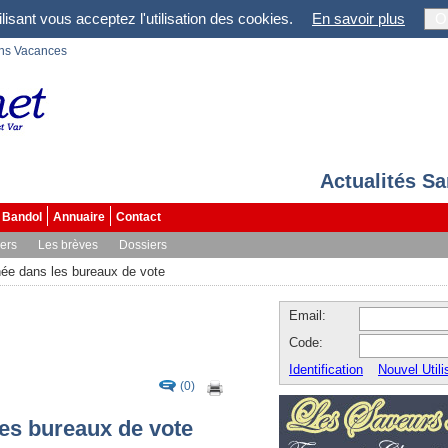
lisant vous acceptez l'utilisation des cookies.
En savoir plus
O
ons Vacances
Actualités S
Bandol
Annuaire
Contact
vers
Les brèves
Dossiers
née dans les bureaux de vote
Email:
Code:
Identification
Nouvel Utili
(0)
es bureaux de vote