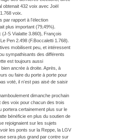
l obtenait 432 voix avec Joël
 1.768 voix.
 par rapport à l'élection
tait plus important (79,49%).
 (J-S Vialatte 3.860), François
 Le Pen 2.498 (F.Boccaletti 1.768).
tives mobilisent peu, et intéressent
 ou sympathisants des différents
ette est toujours aussi
bien ancrée à droite. Après, à
urs ou faire du porte à porte pour
s voté, il n'est pas aisé de saisir
d chamboulement dimanche prochain
rt des voix pour chacun des trois
eu portera certainement plus sur le
atte bénéficie en plus du soutien de
e rejoignaient sur les sujets
voir les ponts sur la Reppe, la LGV
nse sera plus grand par contre sur