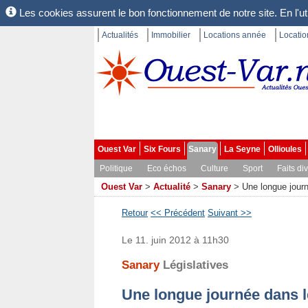
Les cookies assurent le bon fonctionnement de notre site. En l'uti
Actualités
Immobilier
Locations année
Locati
Ouest Var
Six Fours
Sanary
La Seyne
Ollioules
Politique
Eco échos
Culture
Sport
Faits di
Ouest Var
>
Actualité
>
Sanary
>
Une longue jour
Retour
<< Précédent
Suivant >>
Le 11. juin 2012 à 11h30
Sanary
Législatives
Une longue journée dans l