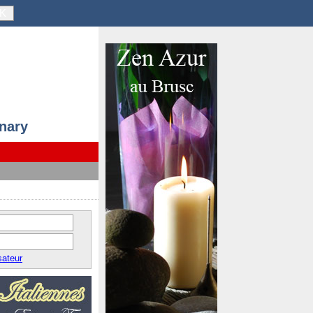
K
anary
sateur