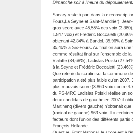
Dimanche soir à l'heure du dépouillement
Sanary reste à part dans la circonscripti
Fours,La Seyne et Saint-Mandrier): Jean-S
gros score avec 45,55% des voix (3.860),
1.847 voix) et Frédéric Boccaletti (20,86%
obtenant 42,84% à Bandol, 35,96% à Sain
39,49% à Six-Fours. Au final on aura une 
comme résultat final sur l'ensemble de la
Vialatte (34,68%), Ladislas Polski (27,54
à la Seyne et Frédéric Boccaletti (23,46%
Que retenir du scrutin sur la commune de
participation a été plus faible qu'en 2007.
plus mauvais score (3.860 voix contre 4.7
du PS-MRC Ladislas Polski réalise un sc
deux candidats de gauche en 2007: il obti
Martinenq (divers gauche) n'obtenait que 
(radical de gauche) 963 voix. Il a certain
facteurs dont l'union des différents partis
François Hollande.
Quant au Front National, le score est à l'