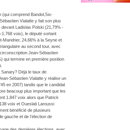
.
on (qui comprend Bandol,Six-
ébastien Vialatte y fait son plus
 devant Ladislas Polski (21,79% -
-1.768 voix), le député sortant
t-Mandrier, 24,66% à la Seyne et
triangulaire au second tour, avec
 circonscription Jean-Sébastien
%) qui termine en première position
).
 Sanary? Déjà le taux de
 Jean-Sébastien Vialatte y réalise un
45 en 2007) tandis que le candidat
ore beacoup plus important que les
ent 1.847 voix alors que Patrick
138 voix et Oueslati Laroussi
ement bénéficié de plusieurs
 de gauche et de l'élection de
image des dernières élections, avec