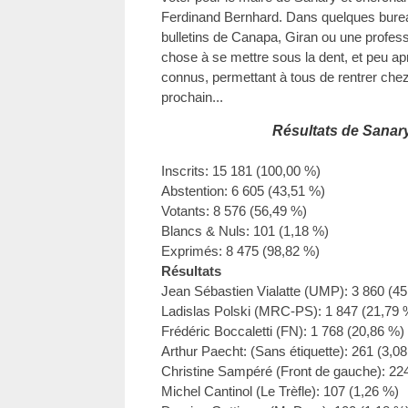
Ferdinand Bernhard. Dans quelques burea
bulletins de Canapa, Giran ou une profess
chose à se mettre sous la dent, et peu apr
connus, permettant à tous de rentrer che
prochain...
Résultats de Sanary
Inscrits: 15 181 (100,00 %)
Abstention: 6 605 (43,51 %)
Votants: 8 576 (56,49 %)
Blancs & Nuls: 101 (1,18 %)
Exprimés: 8 475 (98,82 %)
Résultats
Jean Sébastien Vialatte (UMP): 3 860 (4
Ladislas Polski (MRC-PS): 1 847 (21,79 
Frédéric Boccaletti (FN): 1 768 (20,86 %)
Arthur Paecht: (Sans étiquette): 261 (3,0
Christine Sampéré (Front de gauche): 22
Michel Cantinol (Le Trèfle): 107 (1,26 %)