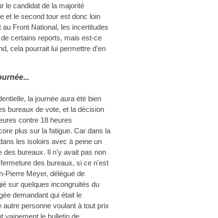
ur le candidat de la majorité
e et le second tour est donc loin
 au Front National, les incertitudes
 de certains reports, mais est-ce
nd, cela pourrait lui permettre d'en
urnée...
entielle, la journée aura été bien
es bureaux de vote, et la décision
heures contre 18 heures
e plus sur la fatigue. Car dans la
dans les isoloirs avec à peine un
des bureaux. Il n'y avait pas non
fermeture des bureaux, si ce n'est
n-Pierre Meyer, délégué de
ié sur quelques incongruités du
ée demandant qui était le
autre personne voulant à tout prix
t vainement le bulletin de