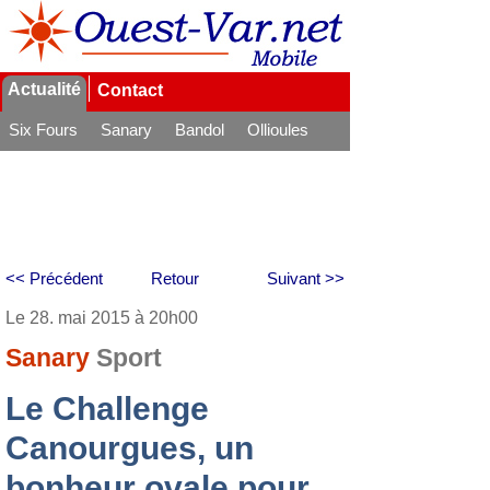
Actualité
Contact
Six Fours
Sanary
Bandol
Ollioules
La Seyne
<< Précédent
Retour
Suivant >>
Le 28. mai 2015 à 20h00
Sanary
Sport
Le Challenge
Canourgues, un
bonheur ovale pour