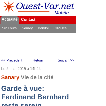
Actualité
Contact
Six Fours
Sanary
Bandol
Ollioules
La Seyne
<< Précédent
Retour
Suivant >>
Le 5. mai 2015 à 14h24
Sanary
Vie de la cité
Garde à vue:
Ferdinand Bernhard
reste serein