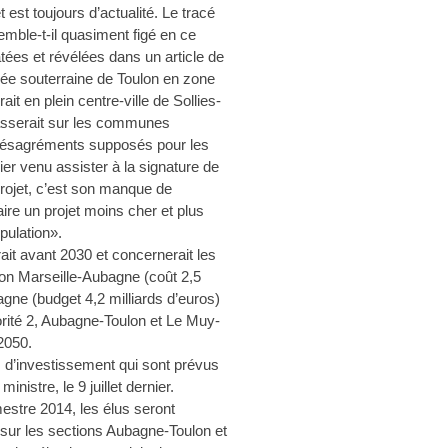
 est toujours d’actualité. Le tracé
semble-t-il quasiment figé en ce
ées et révélées dans un article de
ersée souterraine de Toulon en zone
ait en plein centre-ville de Sollies-
passerait sur les communes
 désagréments supposés pour les
lier venu assister à la signature de
 projet, c’est son manque de
aire un projet moins cher et plus
pulation».
it avant 2030 et concernerait les
nçon Marseille-Aubagne (coût 2,5
agne (budget 4,2 milliards d’euros)
iorité 2, Aubagne-Toulon et Le Muy-
2050.
s d’investissement qui sont prévus
inistre, le 9 juillet dernier.
mestre 2014, les élus seront
, sur les sections Aubagne-Toulon et