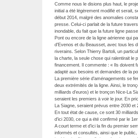
Comme nous le disions plus haut, le projet
initial a été légèrement modifié et serait, 
début 2014, malgré des anomalies constat
presse. Celui-ci parlait de la future trav
inondable, du fait que la future ligne passer
Pont ou encore de la ligne aérienne qui 
d’Evenos et du Beausset, avec tous les
riverains. Selon Thierry Bartoli, un particu
la charte, la seule chose qui ralentirait le
financement. Il commente : « Ils doivent f
adapté aux besoins et demandes de la po
La première série d’aménagements se fera
deux extrémités de la ligne. Ainsi, le tro
milliards d’euros) et le tronçon Nice-La Si
seraient les premiers à voir le jour. En pr
La Siagne, seraient prévus entre 2030 et 
En tout état de cause, ce sont 30 milliard
d’ici 2030, ce qui a été confirmé par le 1er m
A court terme et d’ici la fin du premier se
informés et consultés, ainsi que le public