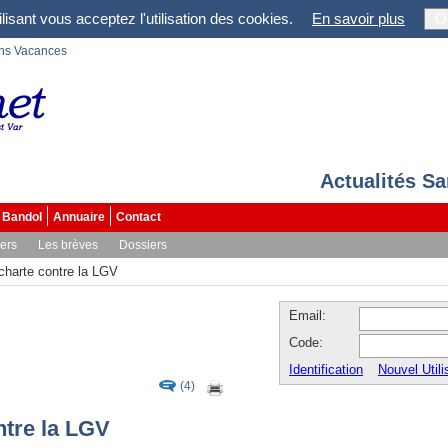
lisant vous acceptez l'utilisation des cookies.
En savoir plus
O
ons Vacances
Actualités S
Bandol
Annuaire
Contact
vers
Les brèves
Dossiers
charte contre la LGV
Email:
Code:
Identification
Nouvel Utili
(4)
ntre la LGV