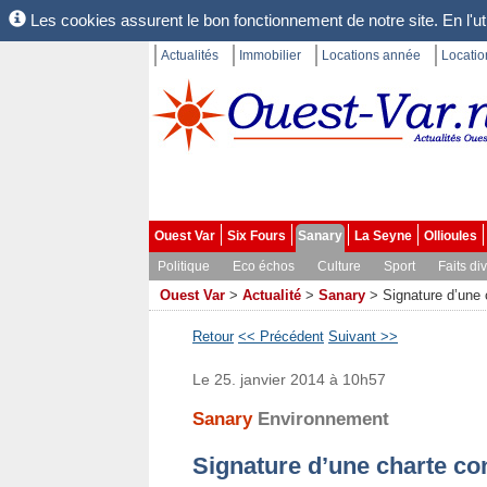
Les cookies assurent le bon fonctionnement de notre site. En l'uti
Actualités
Immobilier
Locations année
Locati
Ouest Var
Six Fours
Sanary
La Seyne
Ollioules
Politique
Eco échos
Culture
Sport
Faits di
Ouest Var
>
Actualité
>
Sanary
>
Signature d’une 
Retour
<< Précédent
Suivant >>
Le 25. janvier 2014 à 10h57
Sanary
Environnement
Signature d’une charte co