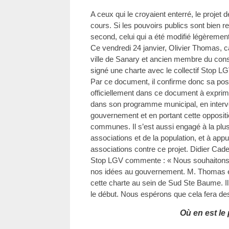
A ceux qui le croyaient enterré, le projet
cours. Si les pouvoirs publics sont bien r
second, celui qui a été modifié légèremen
Ce vendredi 24 janvier, Olivier Thomas, c
ville de Sanary et ancien membre du consei
signé une charte avec le collectif Stop LG
Par ce document, il confirme donc sa posit
officiellement dans ce document à exprimer
dans son programme municipal, en interve
gouvernement et en portant cette opposit
communes. Il s’est aussi engagé à la plu
associations et de la population, et à app
associations contre ce projet. Didier Cade
Stop LGV commente : « Nous souhaitons 
nos idées au gouvernement. M. Thomas est
cette charte au sein de Sud Ste Baume. I
le début. Nous espérons que cela fera d
Où en est le 