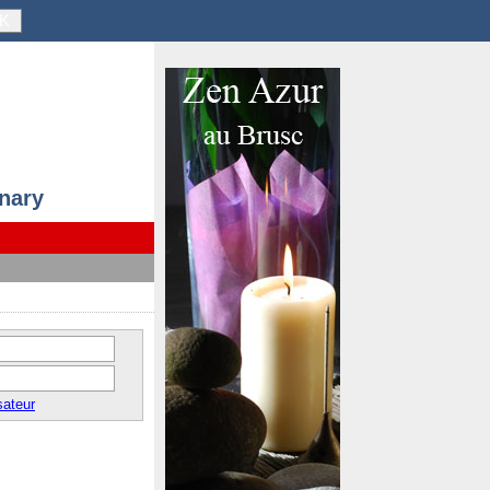
K
anary
sateur