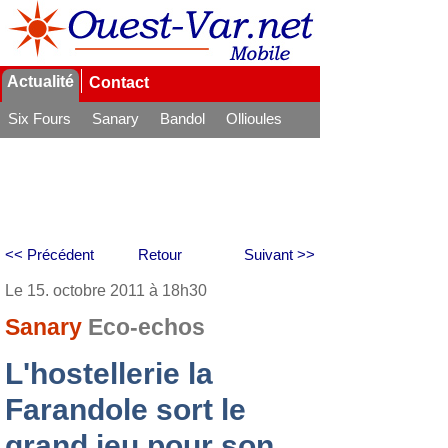
Actualité
Contact
Six Fours
Sanary
Bandol
Ollioules
La Seyne
<< Précédent
Retour
Suivant >>
Le 15. octobre 2011 à 18h30
Sanary
Eco-echos
L'hostellerie la
Farandole sort le
grand jeu pour son