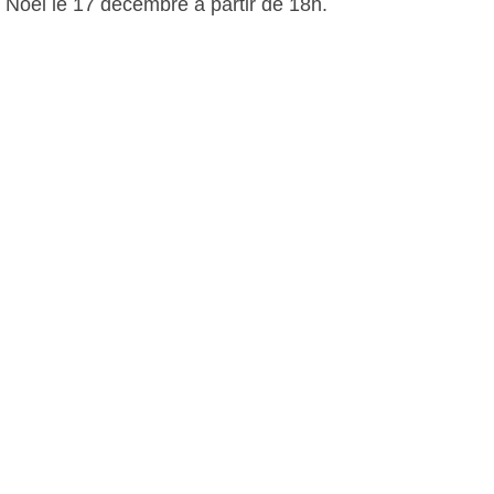
Noël le 17 décembre à partir de 18h.
D.D, le 13 novembre 2010
Plus d'infos:
Sanary Ovalie
Autres photos: