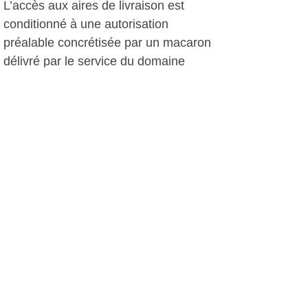
L’accès aux aires de livraison est
conditionné à une autorisation
préalable concrétisée par un macaron
délivré par le service du domaine
public et apposé à l’intérieur du
véhicule, visible de l’extérieur.
Accès à Portissol
L’accès au quartier de Portissol, sera
maintenu par le giratoire René Cassin
pour les véhicules (hors poids lourds)
se dirigeant vers les quartiers Ouest.
Les véhicules légers venant de
Portissol dans la direction du centre
ville utiliseront le parcours par le
chemin des Jumelles. Les poids lourds