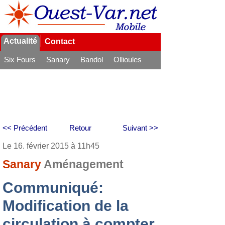
Actualité
Contact
Six Fours
Sanary
Bandol
Ollioules
La Seyne
<< Précédent
Retour
Suivant >>
Le 16. février 2015 à 11h45
Sanary
Aménagement
Communiqué:
Modification de la
circulation à compter