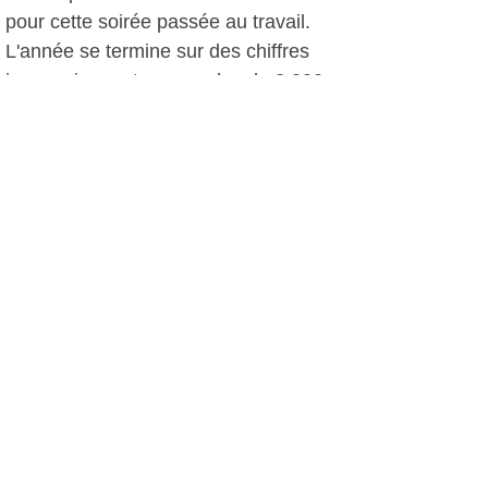
pour cette soirée passée au travail.
L'année se termine sur des chiffres
impressionnants, avec plus de 2.000
sorties recensées durant l'année. Pas
de relâchement ici, c'est un centre de
secours avec des hommes et des
femmes très soudés, et tous
repartiront de plus belle pour 2013.
D.D, le 01 janvier 2013
Plus d'infos:
Sapeurs Pompiers Sanary