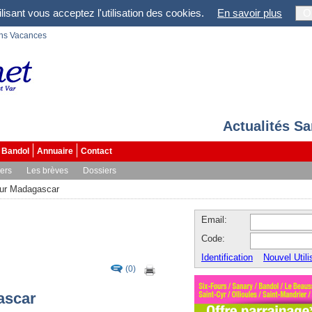
lisant vous acceptez l'utilisation des cookies.
En savoir plus
O
ons Vacances
Actualités S
Bandol
Annuaire
Contact
vers
Les brèves
Dossiers
our Madagascar
Email:
Code:
Identification
Nouvel Utili
(0)
ascar