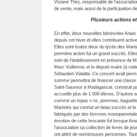
Viviane Thiry, responsable de l’associati
de vente, mais aussi de la participation 
Plusieurs actions e
En effet, deux nouvelles bénévoles Anaïs e
depuis cet hiver et elles contribuent acti
Elles sont toutes deux du lycée des Maris
première action fut un grand succès. Elle
sein de l’établissement en présence de M
Marc Vuillemot, et le député-maire (à cet
Sébastien Vialatte. Ce concert avait perm
somme permettra de financer une classe 
Saint-Sauveur à Madagascar, construit par
accueille plus de 1 000 élèves. D’autres a
comme un repas « riz, pommes, baguette 
Maristes qui connut un beau succès et la 
fabriqués par des femmes monoparental
émotion de cette brocante fut lorsque Anaï
l’association sa collection de livres de j
ont attiré de nombreuses personnes. Tout