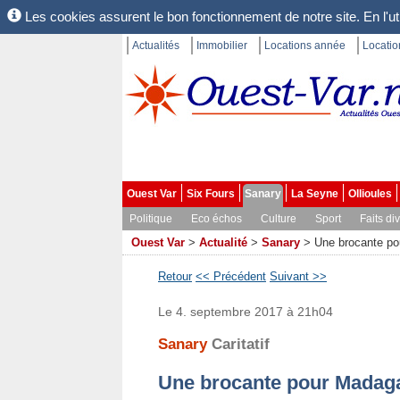
Les cookies assurent le bon fonctionnement de notre site. En l'uti
Actualités
Immobilier
Locations année
Locati
Ouest Var
Six Fours
Sanary
La Seyne
Ollioules
Politique
Eco échos
Culture
Sport
Faits di
Ouest Var
>
Actualité
>
Sanary
>
Une brocante p
Retour
<< Précédent
Suivant >>
Le 4. septembre 2017 à 21h04
Sanary
Caritatif
Une brocante pour Madag