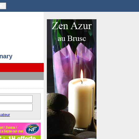
K
anary
sateur