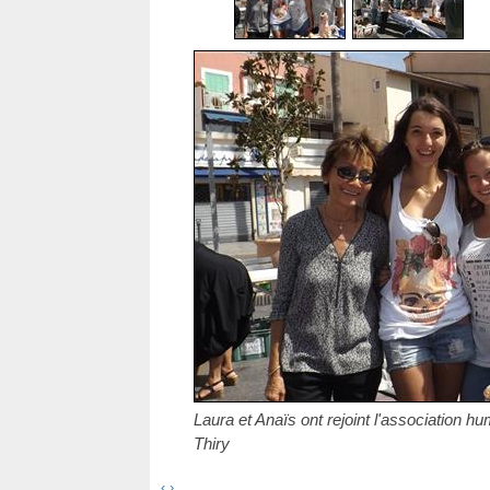
Laura et Anaïs ont rejoint l'association hu
Thiry
‹
›