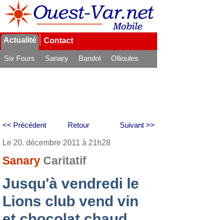
Actualité
Contact
Six Fours
Sanary
Bandol
Ollioules
La Seyne
<< Précédent
Retour
Suivant >>
Le 20. décembre 2011 à 21h28
Sanary
Caritatif
Jusqu'à vendredi le
Lions club vend vin
et chocolat chaud