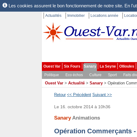
Les cookies assurent le bon fonctionnement de notre site. En l'uti
Actualités
Immobilier
Locations année
Locati
Ouest Var
Six Fours
Sanary
La Seyne
Ollioules
Politique
Eco échos
Culture
Sport
Faits di
Ouest Var
>
Actualité
>
Sanary
>
Opération Commer
Retour
<< Précédent
Suivant >>
Le 16. octobre 2014 à 10h36
Sanary
Animations
Opération Commerçants - C