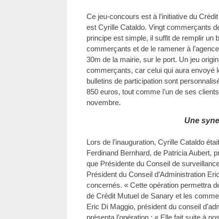
Ce jeu-concours est à l’initiative du Crédi
est Cyrille Cataldo. Vingt commerçants de l
principe est simple, il suffit de remplir un
commerçants et de le ramener à l’agence
30m de la mairie, sur le port. Un jeu origi
commerçants, car celui qui aura envoyé l
bulletins de participation sont personnali
850 euros, tout comme l'un de ses clients.
novembre.
Une syne
Lors de l’inauguration, Cyrille Cataldo éta
Ferdinand Bernhard, de Patricia Aubert, pre
que Présidente du Conseil de surveillanc
Président du Conseil d’Administration E
concernés. « Cette opération permettra de
de Crédit Mutuel de Sanary et les comm
Eric Di Maggio, président du conseil d'adm
présenta l’opération : « Elle fait suite à