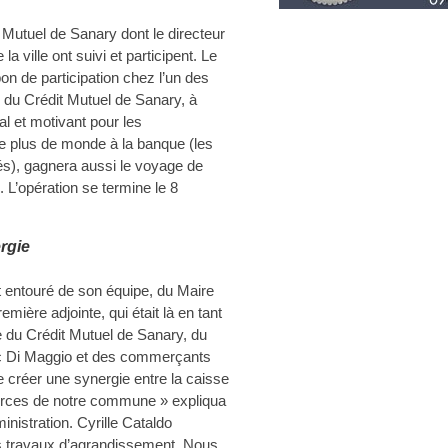
t Mutuel de Sanary dont le directeur
a ville ont suivi et participent. Le
 bon de participation chez l’un des
 du Crédit Mutuel de Sanary, à
nal et motivant pour les
e plus de monde à la banque (les
sés), gagnera aussi le voyage de
 L’opération se termine le 8
rgie
it entouré de son équipe, du Maire
mière adjointe, qui était là en tant
e du Crédit Mutuel de Sanary, du
ric Di Maggio et des commerçants
 créer une synergie entre la caisse
erces de notre commune » expliqua
inistration. Cyrille Cataldo
 nos travaux d’agrandissement. Nous