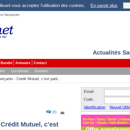
lisant vous acceptez l'utilisation des cookies.
En savoir plus
O
ons Vacances
Actualités S
Bandol
Annuaire
Contact
vers
Les brèves
Dossiers
çants - Crédit Mutuel, c’est parti...
Email:
Code:
Identification
Nouvel Utili
(0)
rédit Mutuel, c’est