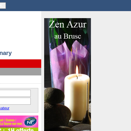
K
anary
sateur