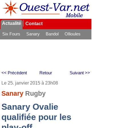
Actualité
Contact
Six Fours
Sanary
Bandol
Ollioules
La Seyne
<< Précédent
Retour
Suivant >>
Le 25. janvier 2015 à 23h08
Sanary
Rugby
Sanary Ovalie
qualifiée pour les
play-off