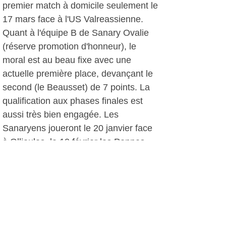
premier match à domicile seulement le
17 mars face à l'US Valreassienne.
Quant à l'équipe B de Sanary Ovalie
(réserve promotion d'honneur), le
moral est au beau fixe avec une
actuelle première place, devançant le
second (le Beausset) de 7 points. La
qualification aux phases finales est
aussi très bien engagée. Les
Sanaryens joueront le 20 janvier face
à Ollioules, le 10 février les Pennes
Mirabeau, le 3 mars le Beausset, le 10
mars Pertuis avant de recevoir l'US
Valrassienne le 17 mars à 13h30.
D.D, le 06 janvier 2013