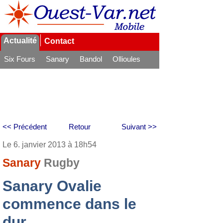
Actualité
Contact
Six Fours
Sanary
Bandol
Ollioules
La Seyne
<< Précédent
Retour
Suivant >>
Le 6. janvier 2013 à 18h54
Sanary
Rugby
Sanary Ovalie
commence dans le
dur