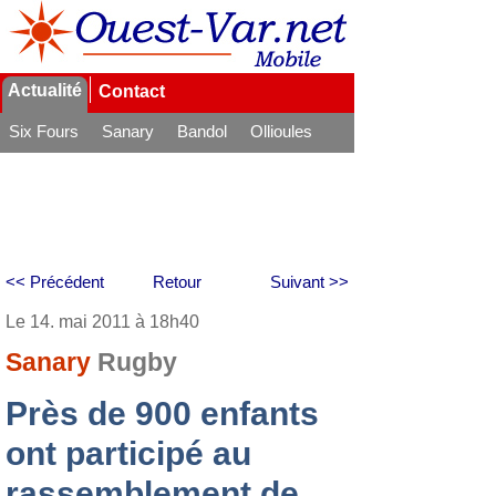
Actualité
Contact
Six Fours
Sanary
Bandol
Ollioules
La Seyne
<< Précédent
Retour
Suivant >>
Le 14. mai 2011 à 18h40
Sanary
Rugby
Près de 900 enfants
ont participé au
rassemblement de