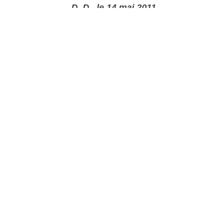
D. D., le 14 mai 2011
Plus d'infos:
Sanary Ovalie
Autres photos: