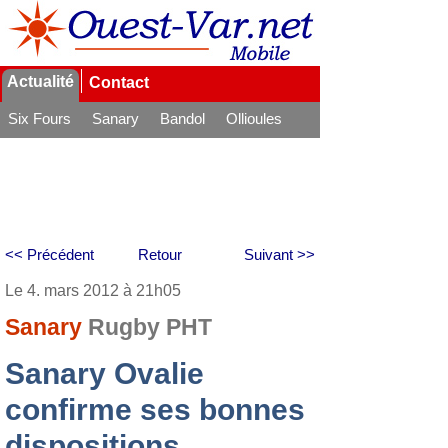
Actualité
Contact
Six Fours
Sanary
Bandol
Ollioules
La Seyne
<< Précédent
Retour
Suivant >>
Le 4. mars 2012 à 21h05
Sanary
Rugby PHT
Sanary Ovalie
confirme ses bonnes
dispositions