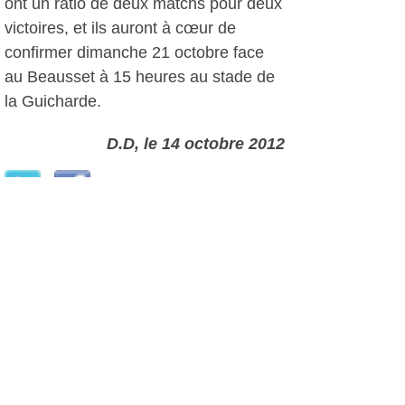
ont un ratio de deux matchs pour deux
victoires, et ils auront à cœur de
confirmer dimanche 21 octobre face
au Beausset à 15 heures au stade de
la Guicharde.
D.D, le 14 octobre 2012
Plus d'infos:
Groupe Musical, Majorettes Twirling
du Réveil Six-Fournais
Sanary Ovalie
Autres photos: