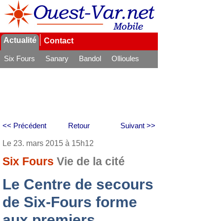
Actualité
Contact
Six Fours
Sanary
Bandol
Ollioules
La Seyne
<< Précédent
Retour
Suivant >>
Le 23. mars 2015 à 15h12
Six Fours
Vie de la cité
Le Centre de secours
de Six-Fours forme
aux premiers