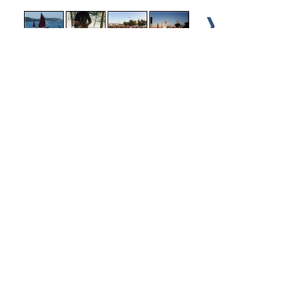
180 passagers ont découvert l'archipel
des Embiez au cours d'une balade de
30 min.