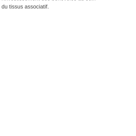
du tissus associatif.
A.I, le 30 janvier 2015
Plus d'infos:
Voyages et Loisirs Culturels
Autres photos: