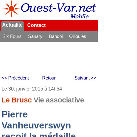
Actualité
Contact
Six Fours
Sanary
Bandol
Ollioules
La Seyne
<< Précédent
Retour
Suivant >>
Le 30. janvier 2015 à 14h54
Le Brusc
Vie associative
Pierre
Vanheuverswyn
reçoit la médaille