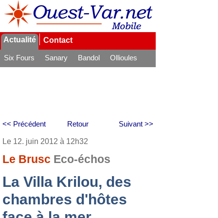
Actualité
Contact
Six Fours
Sanary
Bandol
Ollioules
La Seyne
<< Précédent
Retour
Suivant >>
Le 12. juin 2012 à 12h32
Le Brusc
Eco-échos
La Villa Krilou, des
chambres d'hôtes
face à la mer