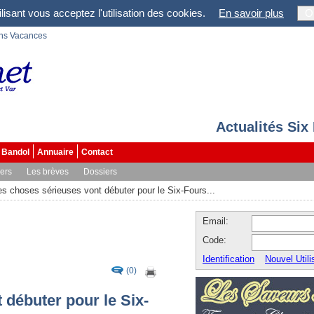
lisant vous acceptez l'utilisation des cookies.
En savoir plus
O
ons Vacances
Actualités Six
Bandol
Annuaire
Contact
vers
Les brèves
Dossiers
es choses sérieuses vont débuter pour le Six-Fours...
Email:
Code:
Identification
Nouvel Utili
(0)
 débuter pour le Six-