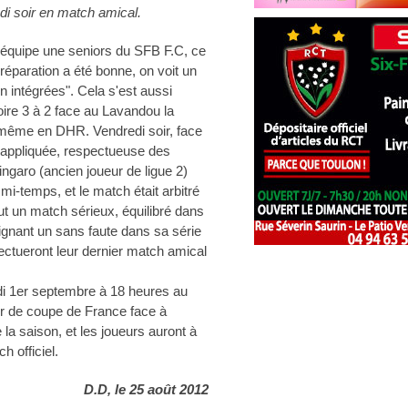
di soir en match amical.
 l'équipe une seniors du SFB F.C, ce
préparation a été bonne, on voit un
n intégrées". Cela s'est aussi
toire 3 à 2 face au Lavandou la
 même en DHR. Vendredi soir, face
s appliquée, respectueuse des
ngaro (ancien joueur de ligue 2)
mi-temps, et le match était arbitré
ut un match sérieux, équilibré dans
 signant un sans faute dans sa série
ctueront leur dernier match amical
i 1er septembre à 18 heures au
ur de coupe de France face à
la saison, et les joueurs auront à
 officiel.
D.D, le 25 août 2012