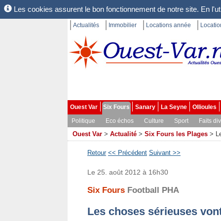
Les cookies assurent le bon fonctionnement de notre site. En l'uti
Actualités
Immobilier
Locations année
Locati
Ouest Var
Six Fours
Sanary
La Seyne
Ollioules
Politique
Eco échos
Culture
Sport
Faits di
Ouest Var
>
Actualité
>
Six Fours les Plages
>
L
Retour
<< Précédent
Suivant >>
Le 25. août 2012 à 16h30
Six Fours
Football PHA
Les choses sérieuses vont