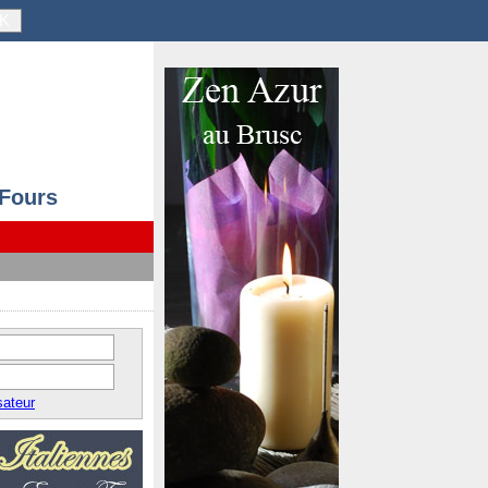
K
 Fours
sateur