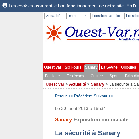
Les cookies assurent le bon fonctionnement de notre site. En l'uti
Actualités
Immobilier
Locations année
Locati
Ouest Var
Six Fours
Sanary
La Seyne
Ollioules
Politique
Eco échos
Culture
Sport
Faits di
Ouest Var
>
Actualité
>
Sanary
>
La sécurité à Sa
Retour
<< Précédent
Suivant >>
Le 30. août 2013 à 16h34
Sanary
Exposition municipale
La sécurité à Sanary