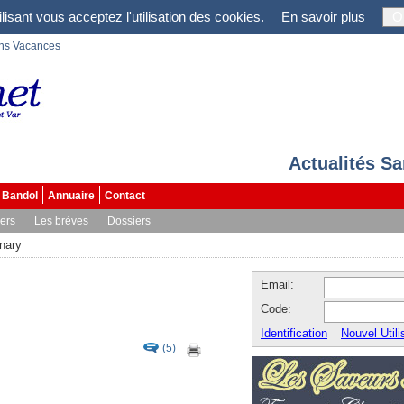
lisant vous acceptez l'utilisation des cookies.
En savoir plus
O
ons Vacances
Actualités S
Bandol
Annuaire
Contact
vers
Les brèves
Dossiers
nary
Email:
Code:
Identification
Nouvel Utili
(5)