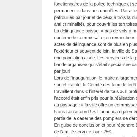
fonctionnaires de la police technique et sc
permanence dans nos enquêtes. Par aille
patrouilles par jour et de deux à trois la 
anti criminalité), pour couvrir les territoi
La délinquance baisse, « pas de vols à ma
confirme le commissaire, en revanche « 
actes de délinquance sont de plus en plus
l’extérieur et souvent de loin, la ville de S
une population aisée. Les services de la 
bande organisée qui s'était spécialisée da
par jour!
Lors de l’inauguration, le maire a largem
son efficacité, le Comité des feux de forê
travaillent dans « l’intérêt de tous ». Il pr
l’accord était enfin pris pour la réalisati
au passage : « la ville offre un commissar
5 ans son accord ! ». Il annonça égalemen
partie de la caserne des pompiers se dér
En guise de conclusion et pour répondre à 
de l’amitié servi ce jour : 25€...