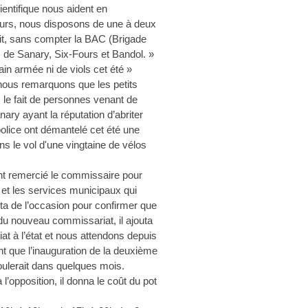
ientifique nous aident en
urs, nous disposons de une à deux
nuit, sans compter la BAC (Brigade
res de Sanary, Six-Fours et Bandol. »
in armée ni de viols cet été »
nous remarquons que les petits
 le fait de personnes venant de
anary ayant la réputation d’abriter
police ont démantelé cet été une
ns le vol d'une vingtaine de vélos
ent remercié le commissaire pour
t et les services municipaux qui
ofita de l’occasion pour confirmer que
on du nouveau commissariat, il ajouta
iat à l’état et nous attendons depuis
t que l’inauguration de la deuxième
oulerait dans quelques mois.
l’opposition, il donna le coût du pot