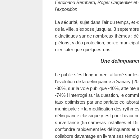
Ferdinand Bernhard, Roger Carpentier et G
l'exposition
La sécurité, sujet dans l’air du temps, et «
de la ville, s’expose jusqu’au 3 septemb
didactiques sur de nombreux thèmes : dél
piétons, vidéo protection, police municipa
n’en citer que quelques-uns.
Une délinquance
Le public s’est longuement attardé sur les
l’évolution de la délinquance à Sanary (2
-30%, sur la voie publique -40%, atteinte
-74% ! Interrogé sur la question, le commi
taux optimistes par une parfaite collaborat
municipale : « la modification des rythmes 
délinquance classique y est pour beaucoup.
surveillance (55 caméras installées et 15
confondre rapidement les délinquants et 
collabore davantage en livrant ses témoi