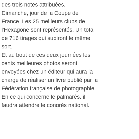
des trois notes attribuées.
Dimanche, jour de la Coupe de
France. Les 25 meilleurs clubs de
l'Hexagone sont représentés. Un total
de 716 tirages qui subiront le même
sort.
Et au bout de ces deux journées les
cents meilleures photos seront
envoyées chez un éditeur qui aura la
charge de réaliser un livre publié par la
Fédération française de photographie.
En ce qui concerne le palmarès, il
faudra attendre le congrès national.
Si vous voulez aller découvrir cette
manifestation, l'entrée est libre. Le
silence est de règle et on ne touche
pas aux photos... Pour ceux qui ne le