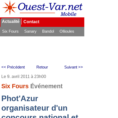
Actualité
Contact
Six Fours
Sanary
Bandol
Ollioules
La Seyne
<< Précédent
Retour
Suivant >>
Le 9. avril 2011 à 23h00
Six Fours
Événement
Phot'Azur
organisateur d'un
concours national et