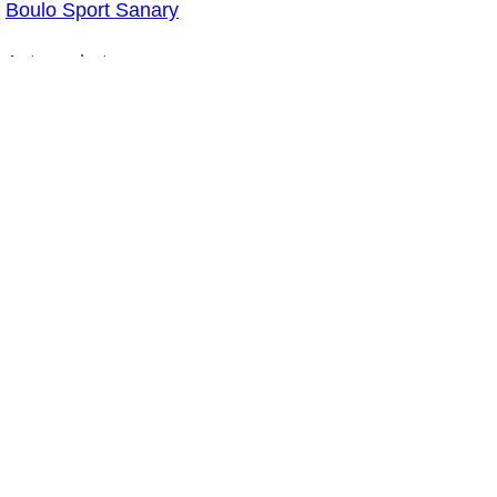
Boulo Sport Sanary
Autres photos:
Les finalistes ©Boulo-Sport de Sanary