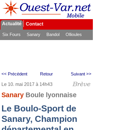
Actualité
Contact
Six Fours
Sanary
Bandol
Ollioules
La Seyne
<< Précédent
Retour
Suivant >>
Le 10. mai 2017 à 14h43
Sanary
Boule lyonnaise
Le Boulo-Sport de
Sanary, Champion
départemental en