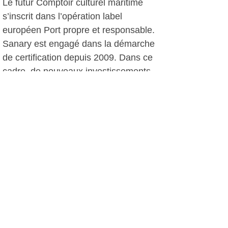
Le futur Comptoir culturel maritime
s’inscrit dans l’opération label
européen Port propre et responsable.
Sanary est engagé dans la démarche
de certification depuis 2009. Dans ce
cadre, de nouveaux investissements
sont programmés dans les prochains
mois, tels que la réhabilitation de la
station d’avitaillement et de l’aire de
carénage (avec aménagement d’un
point propre), le changement de tous
les pontons, le renforcement de la
jetée… Sept débourbeurs-décanteurs
seront par ailleurs installés autour du
port à la sortie des eaux pluviales.
« Nous regroupons le pôle technique
pour la sécurité et la commodité des