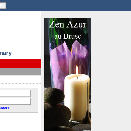
K
anary
sateur