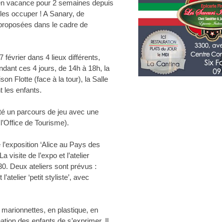
 en vacance pour 2 semaines depuis
r les occuper ! A Sanary, de
 proposées dans le cadre de
 février dans 4 lieux différents,
dant ces 4 jours, de 14h à 18h, la
n Flotte (face à la tour), la Salle
t les enfants.
octé un parcours de jeu avec une
à l’Office de Tourisme).
l’exposition ‘Alice au Pays des
a visite de l’expo et l’atelier
30. Deux ateliers sont prévus :
 l’atelier ‘petit styliste’, avec
de marionnettes, en plastique, en
nation des enfants de s’exprimer. Il