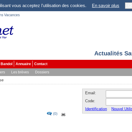
lisant vous acceptez l'utilisation des cookies.
En savoir plus
O
ons Vacances
Actualités S
Bandol
Annuaire
Contact
vers
Les brèves
Dossiers
se
Email:
Code:
Identification
Nouvel Utili
(0)