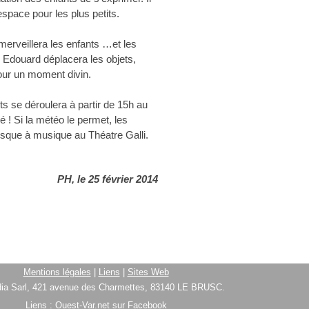
space pour les plus petits.
merveillera les enfants …et les
 Edouard déplacera les objets,
our un moment divin.
ts se déroulera à partir de 15h au
mé ! Si la météo le permet, les
iosque à musique au Théatre Galli.
PH, le 25 février 2014
Mentions légales
|
Liens
|
Sites Web
ia Sarl, 421 avenue des Charmettes, 83140 LE BRUSC.
Liens :
Ouest-Var.net sur Facebook