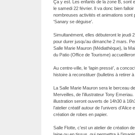
Ça y est. Les enfants de la zone B, sont
le samedi 22 février. Il va donc bien falloi
nombreuses activités et animations sont
‘Sanary se déguise’.
Simultanément, elles débuteront le jeudi 27
pour durer jusqu’au dimanche 2 mars. Pen
Salle Marie Mauron (Médiathèque), la Maiso
du Patio (Office de Tourisme) accueilleron
Au centre-ville, le ‘lapin pressé’, a conc
histoire à reconstituer (bulletins à retirer 
La Salle Marie Mauron sera le berceau de 
Merveilles, de l’illustrateur Tony Emeriau. L
illustration seront ouverts de 14h30 à 16h
l’atelier créatif autour de l’univers d’Alice et
création de robes en papier.
Salle Flotte, c’est un atelier de création 
laine ou en tissus, qui permettra à l’imagi