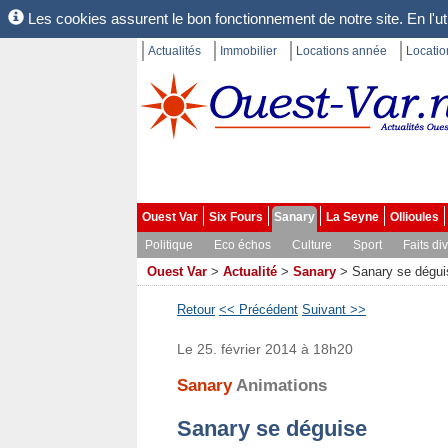
Les cookies assurent le bon fonctionnement de notre site. En l'uti
Actualités
Immobilier
Locations année
Locati
Ouest Var
Six Fours
Sanary
La Seyne
Ollioules
Politique
Eco échos
Culture
Sport
Faits di
Ouest Var
>
Actualité
>
Sanary
>
Sanary se dégui
Retour
<< Précédent
Suivant >>
Le 25. février 2014 à 18h20
Sanary
Animations
Sanary se déguise