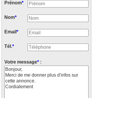
Prénom
*
Nom
*
Email
*
Tél.
*
Votre message
*
:
Recevoir les offres similaires par
mails