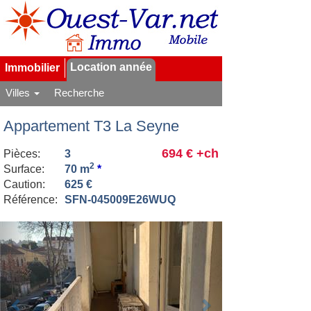
Location année
Immobilier
Villes
Recherche
Appartement T3 La Seyne
694 € +ch
Pièces:
3
2
Surface:
70 m
*
Caution:
625 €
Référence:
SFN-045009E26WUQ