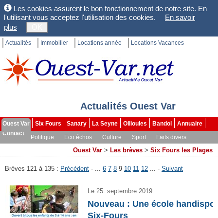
Les cookies assurent le bon fonctionnement de notre site. En
l'utilisant vous acceptez l'utilisation des cookies.
En savoir
plus
OK
Actualités
Immobilier
Locations année
Locations Vacances
Actualités Ouest Var
Ouest Var
Six Fours
Sanary
La Seyne
Ollioules
Bandol
Annuaire
Contact
Politique
Eco échos
Culture
Sport
Faits divers
Les brèves
Dossiers
Ouest Var
>
Les brèves
>
Six Fours les Plages
Brèves 121 à 135 :
Précédent
- ...
6
7
8
9
10
11
12
... -
Suivant
Le 25. septembre 2019
Nouveau : Une école handispor
Six-Fours