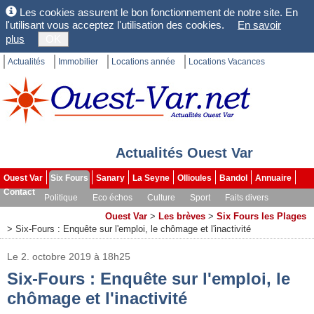
Les cookies assurent le bon fonctionnement de notre site. En
l'utilisant vous acceptez l'utilisation des cookies.
En savoir
plus
OK
Actualités
Immobilier
Locations année
Locations Vacances
Actualités Ouest Var
Ouest Var
Six Fours
Sanary
La Seyne
Ollioules
Bandol
Annuaire
Contact
Politique
Eco échos
Culture
Sport
Faits divers
Les brèves
Dossiers
Ouest Var
>
Les brèves
>
Six Fours les Plages
>
Six-Fours : Enquête sur l'emploi, le chômage et l'inactivité
Le 2. octobre 2019 à 18h25
Six-Fours : Enquête sur l'emploi, le
chômage et l'inactivité