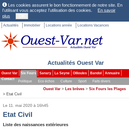
Les cookies assurent le bon fonctionnement de notre site. En
l'utilisant vous acceptez l'utilisation des cookies.
En savoir
plus
OK
Actualités
Immobilier
Locations année
Locations Vacances
Actualités Ouest Var
Ouest Var
Six Fours
Sanary
La Seyne
Ollioules
Bandol
Annuaire
Contact
Politique
Eco échos
Culture
Sport
Faits divers
Les brèves
Dossiers
Ouest Var
>
Les brèves
>
Six Fours les Plages
>
Etat Civil
Le 11. mai 2020 à 16h45
Etat Civil
Liste des naissances extérieures