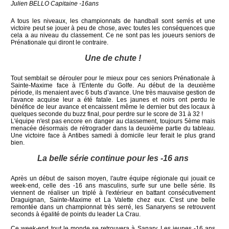
Julien BELLO Capitaine -16ans
A tous les niveaux, les championnats de handball sont serrés et une
victoire peut se jouer à peu de chose, avec toutes les conséquences que
cela a au niveau du classement. Ce ne sont pas les joueurs seniors de
Prénationale qui diront le contraire.
Une de chute !
Tout semblait se dérouler pour le mieux pour ces seniors Prénationale à
Sainte-Maxime face à l'Entente du Golfe. Au début de la deuxième
période, ils menaient avec 6 buts d’avance. Une très mauvaise gestion de
l'avance acquise leur a été fatale. Les jaunes et noirs ont perdu le
bénéfice de leur avance et encaissent même le dernier but des locaux à
quelques seconde du buzz final, pour perdre sur le score de 31 à 32 !
L'équipe n'est pas encore en danger au classement, toujours 5ème mais
menacée désormais de rétrograder dans la deuxième partie du tableau.
Une victoire face à Antibes samedi à domicile leur ferait le plus grand
bien.
La belle série continue pour les -16 ans
Après un début de saison moyen, l'autre équipe régionale qui jouait ce
week-end, celle des -16 ans masculins, surfe sur une belle série. Ils
viennent de réaliser un triplé à l'extérieur en battant consécutivement
Draguignan, Sainte-Maxime et La Valette chez eux. C'est une belle
remontée dans un championnat très serré, les Sanaryens se retrouvent
seconds à égalité de points du leader La Crau.
Ce week-end tout le monde se retrouvera à Sanary. Les jeunes -16 ans