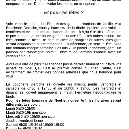
merguez maison. De quoi varier les menus en mangeant bien !
Et pour les fêtes ?
Voici venu le temps des fêtes et des grandes réunions de famille. A la
Boucherie Deroche, vous y trouverez de la dinde fermière, des volailles
fermières et évidemment du chapon fermier…à 9,90 € le kilo, même pas
le prix d’un poulet fermier en grande surface ! Tous les autres produits de
fête, comme la biche, le cerf, le civet de sanglier et autres foies gras
seront disponibles sur commandes. En décembre, ce sera la fête, avec
une tombola chaque semaine. Les lots ? Un panier (richement) garni, un
jambon sec ‘Montagne noire’… histoire de terminer l’année avec un
cadeau en plus.
Alors que dire de plus ? N’attendez pas le dernier moment pour faire vos
achats de Noël. Ça, c’est le premier conseil du chef. L’autre, c’est
évidemment de profiter des bonnes adresses que nous trouvons pour
vous !
La Boucherie Deroche est ouverte les mardis, jeudis, vendredis et
samedis de 6h30 à 12h30 et de 16h00 à 19h00. Les mercredis et
dimanches, ouvert uniquement le matin. Fermeture hebdomadaire le
lundi.
Pour les fêtes (semaine de Noël et nouvel An), les horaires seront
différents. Les voici :
Lundi 6h30-12h00
Mardi 6h30-19h non-stop
Mercredi 6h30-15h00 non-stop
Jeudi et vendredi fermé
Samedi 6h30-12h30 et 16h00-19h00
Dimanche 6h30-12h30