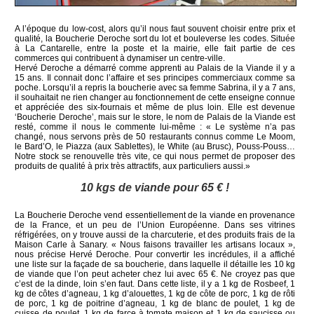
A l’époque du low-cost, alors qu’il nous faut souvent choisir entre prix et
qualité, la Boucherie Deroche sort du lot et bouleverse les codes. Située
à La Cantarelle, entre la poste et la mairie, elle fait partie de ces
commerces qui contribuent à dynamiser un centre-ville.
Hervé Deroche a démarré comme apprenti au Palais de la Viande il y a
15 ans. Il connait donc l’affaire et ses principes commerciaux comme sa
poche. Lorsqu’il a repris la boucherie avec sa femme Sabrina, il y a 7 ans,
il souhaitait ne rien changer au fonctionnement de cette enseigne connue
et appréciée des six-fournais et même de plus loin. Elle est devenue
‘Boucherie Deroche’, mais sur le store, le nom de Palais de la Viande est
resté, comme il nous le commente lui-même : « Le système n’a pas
changé, nous servons près de 50 restaurants connus comme Le Moom,
le Bard’O, le Piazza (aux Sablettes), le White (au Brusc), Pouss-Pouss…
Notre stock se renouvelle très vite, ce qui nous permet de proposer des
produits de qualité à prix très attractifs, aux particuliers aussi.»
10 kgs de viande pour 65 € !
La Boucherie Deroche vend essentiellement de la viande en provenance
de la France, et un peu de l’Union Européenne. Dans ses vitrines
réfrigérées, on y trouve aussi de la charcuterie, et des produits frais de la
Maison Carle à Sanary. « Nous faisons travailler les artisans locaux »,
nous précise Hervé Deroche. Pour convertir les incrédules, il a affiché
une liste sur la façade de sa boucherie, dans laquelle il détaille les 10 kg
de viande que l’on peut acheter chez lui avec 65 €. Ne croyez pas que
c’est de la dinde, loin s’en faut. Dans cette liste, il y a 1 kg de Rosbeef, 1
kg de côtes d’agneau, 1 kg d’alouettes, 1 kg de côte de porc, 1 kg de rôti
de porc, 1 kg de poitrine d’agneau, 1 kg de blanc de poulet, 1 kg de
cuisse de poulet, 1 kg de farce à tomate maison et 1 kg de saucisse ou